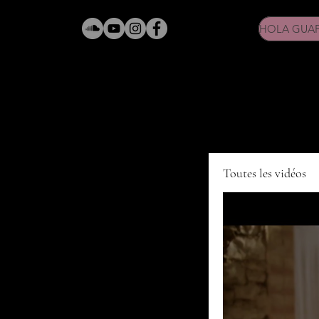
HOLA GUA
Toutes les vidéos